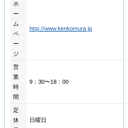
ホ
ー
ム
http://www.kenkomura.jp
ペ
ー
ジ
営
業
9：30〜18：00
時
間
定
休
日曜日