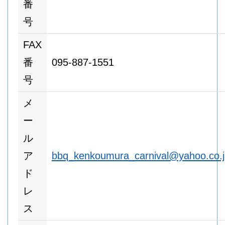
番
号
FAX
番
095-887-1551
号
メ
ー
ル
ア
bbq_kenkoumura_carnival@yahoo.co.j
ド
レ
ス