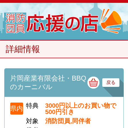
詳細情報
片岡産業有限会社・BBQ
そ
戻る
のカーニバル
特典
3000円以上のお買い物で
県内
500円引き
対象
消防団員,同伴者