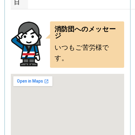
日
消防団へのメッセー
ジ
いつもご苦労様で
す。