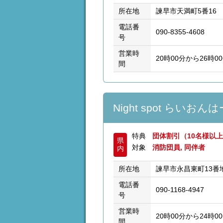
所在地
諫早市天満町5番16
電話番
090-8355-4608
号
営業時
20時00分から26時0
間
Night spot らいおん
特典
団体割引（10名様以
県
対象
消防団員, 同伴者
内
所在地
諫早市永昌東町13番地
電話番
090-1168-4947
号
営業時
20時00分から24時
間