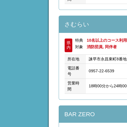
さむらい
特典
10名以上のコース利
県
対象
消防団員, 同伴者
内
所在地
諫早市永昌東町8番地
電話番
0957-22-6539
号
営業時
18時00分から24時0
間
BAR ZERO