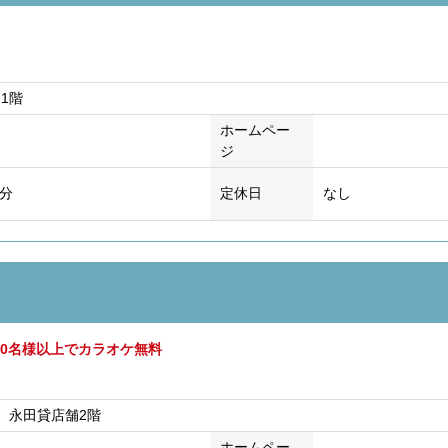
1階
ホームペー
ジ
0分
定休日
なし
10名様以上でカラオケ無料
0 永田貸店舗2階
ホームペー