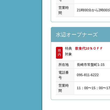
営業時
21時00分から2時00
間
水辺オープナーズ
特典
飲食代10％ＯＦＦ
県
対象
内
所在地
長崎市常盤町1-15
電話番
095-811-6222
号
営業時
11：00〜15：00〜1
間