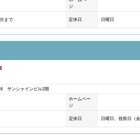
ジ
0分まで
定休日
日曜日
額
18 サンシャインビル2階
ホームペー
ジ
定休日
日曜日、祝祭日（