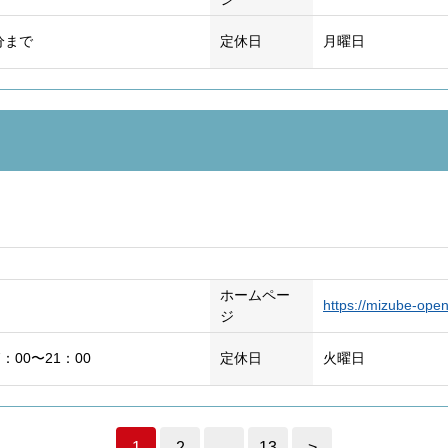
分まで
定休日
月曜日
ホームペー
https://mizube-open
ジ
7：00〜21：00
定休日
火曜日
1
2
…
13
>