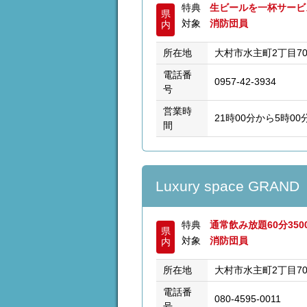
特典
生ビールを一杯サー
県
対象
消防団員
内
所在地
大村市水主町2丁目7
電話番
0957-42-3934
号
営業時
21時00分から5時00
間
Luxury space GRAND
特典
通常飲み放題60分35
県
対象
消防団員
内
所在地
大村市水主町2丁目7
電話番
080-4595-0011
号