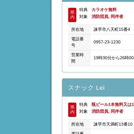
特典
カラオケ無料
県
対象
消防団員, 同伴者
内
所在地
諫早市八天町15番4 
電話番
0957-23-1230
号
営業時
19時30分から26時0
間
スナック Lei
特典
瓶ビール1本無料又は
県
対象
消防団員, 同伴者
内
所在地
諫早市天満町13番1
電話番