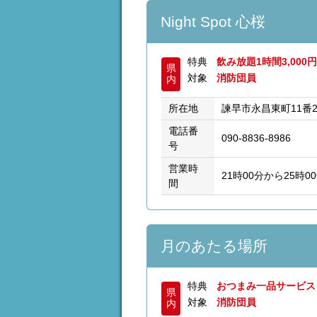
Night Spot 心桜
特典
飲み放題1時間3,00
県
対象
消防団員
内
所在地
諫早市永昌東町11番
電話番
090-8836-8986
号
営業時
21時00分から25時
間
月のあたる場所
特典
おつまみ一品サービ
県
対象
消防団員
内