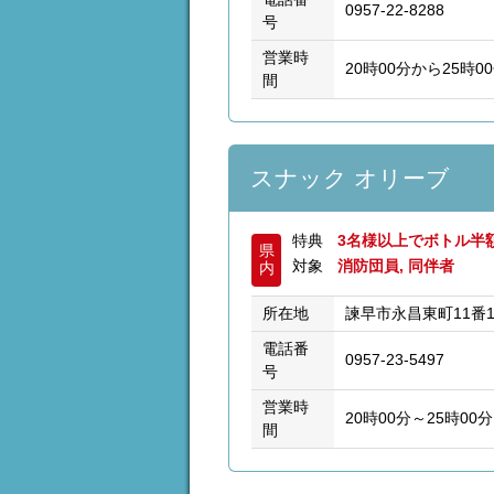
0957-22-8288
号
営業時
20時00分から25時0
間
スナック オリーブ
特典
3名様以上でボトル半
県
対象
消防団員, 同伴者
内
所在地
諫早市永昌東町11番
電話番
0957-23-5497
号
営業時
20時00分～25時00分
間