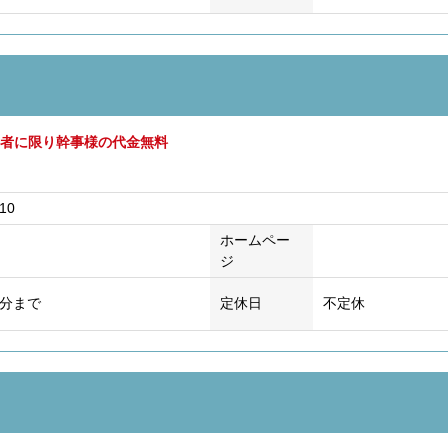
用者に限り幹事様の代金無料
10
ホームペー
ジ
0分まで
定休日
不定休