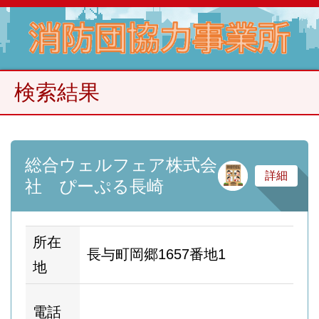
検索結果
総合ウェルフェア株式会
サ
詳細
社 ぴーぷる長崎
所在
長与町岡郷1657番地1
地
ホ
電話