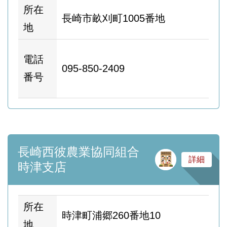
所在
長崎市畝刈町1005番地
地
ホ
電話
095-850-2409
ム
番号
ー
長崎西彼農業協同組合
サ
詳細
時津支店
所在
時津町浦郷260番地10
地