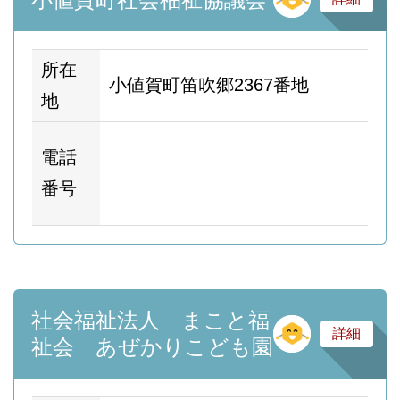
所在
小値賀町笛吹郷2367番地
地
ホ
電話
ム
番号
ー
社会福祉法人 まこと福
そ
詳細
祉会 あぜかりこども園