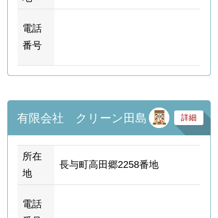
ホ
電話
ム
番号
ー
サ
有限会社 クリーン田島
詳細
所在
長与町高田郷2258番地
地
ホ
電話
ム