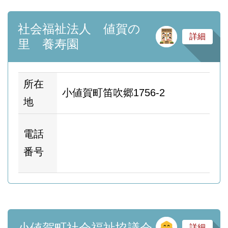
社会福祉法人 値賀の
サ
詳細
里 養寿園
所在
小値賀町笛吹郷1756-2
地
ホ
電話
ム
番号
ー
そ
小値賀町社会福祉協議会
詳細