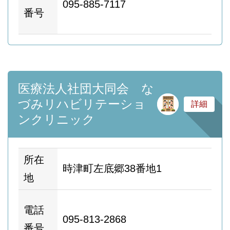
095-885-7117
ム
番号
ー
医療法人社団大同会 な
サ
づみリハビリテーショ
詳細
ンクリニック
所在
時津町左底郷38番地1
地
ホ
電話
095-813-2868
ム
番号