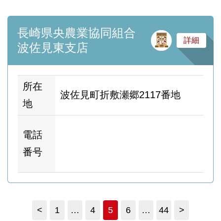
長崎県央農業協同組合
サ
詳細
波佐見東支店
所在
波佐見町折敷瀬郷2117番地
地
ホ
電話
ム
番号
ー
<
1
…
4
5
6
…
44
>