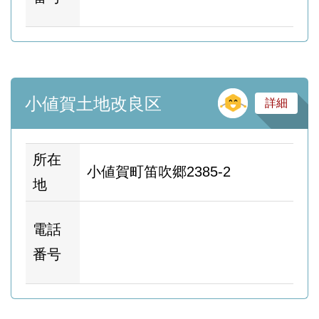
ー
そ
小値賀土地改良区
詳細
所在
小値賀町笛吹郷2385-2
地
ホ
電話
ム
番号
ー