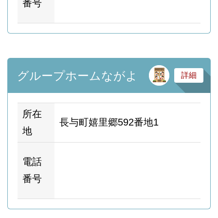
番号
ー
サ
グループホームながよ
詳細
所在
長与町嬉里郷592番地1
地
ホ
電話
ム
番号
ー