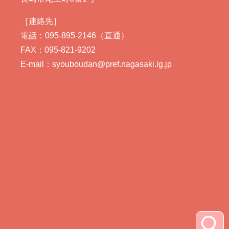
［連絡先］
電話：095-895-2146（直通）
FAX：095-821-9202
E-mail：syouboudan@pref.nagasaki.lg.jp