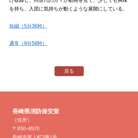
け収録し、同世代の方々が動画を見て、少しでも興味
を持ち、入団に気持ちが動くような展開にしている。
短縮（5分36秒）
通常（9分58秒）
戻る
長崎県消防保安室
［住所］
〒850−8570
長崎市尾上町3番1号