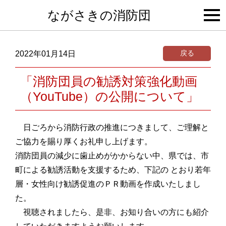
togg
ながさきの消防団
navi
戻る
2022年01月14日
「消防団員の勧誘対策強化動画
（YouTube）の公開について」
日ごろから消防行政の推進につきまして、ご理解と
ご協力を賜り厚くお礼申し上げます。
消防団員の減少に歯止めがかからない中、県では、市
町による勧誘活動を支援するため、下記の とおり若年
層・女性向け勧誘促進のＰＲ動画を作成いたしまし
た。
視聴されましたら、是非、お知り合いの方にも紹介