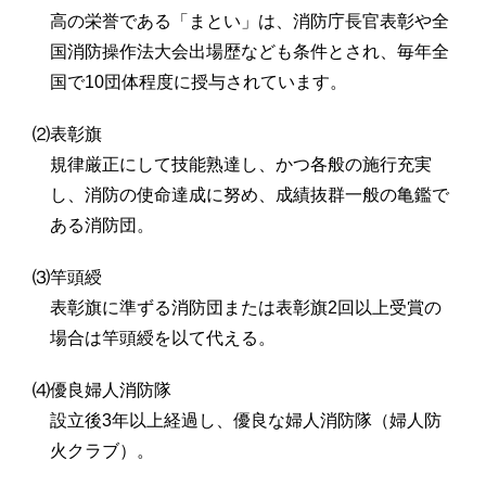
高の栄誉である「まとい」は、消防庁長官表彰や全
国消防操作法大会出場歴なども条件とされ、毎年全
国で10団体程度に授与されています。
⑵表彰旗
規律厳正にして技能熟達し、かつ各般の施行充実
し、消防の使命達成に努め、成績抜群一般の亀鑑で
ある消防団。
⑶竿頭綬
表彰旗に準ずる消防団または表彰旗2回以上受賞の
場合は竿頭綬を以て代える。
⑷優良婦人消防隊
設立後3年以上経過し、優良な婦人消防隊（婦人防
火クラブ）。