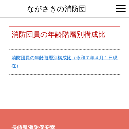
togg
ながさきの消防団
navi
消防団員の年齢階層別構成比
消防団員の年齢階層別構成比（令和７年４月１日現
在）
長崎県消防保安室