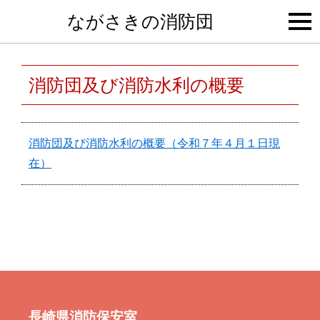
togg
ながさきの消防団
navi
消防団及び消防水利の概要
消防団及び消防水利の概要（令和７年４月１日現
在）
長崎県消防保安室