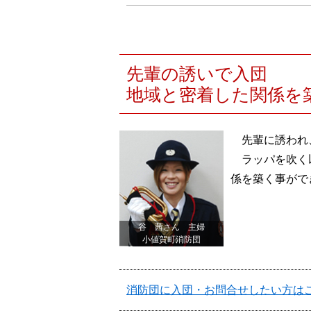
先輩の誘いで入団
地域と密着した関係を
先輩に誘われ
ラッパを吹く
係を築く事がで
谷 茜さん 主婦
小値賀町消防団
消防団に入団・お問合せしたい方は