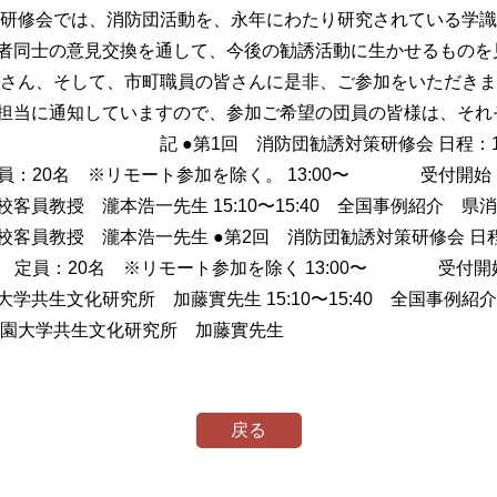
研修会では、消防団活動を、永年にわたり研究されている学識
者同士の意見交換を通して、今後の勧誘活動に生かせるものを
さん、そして、市町職員の皆さんに是非、ご参加をいただき
担当に通知していますので、参加ご希望の団員の皆様は、それ
防団勧誘対策研修会 日程：10月23日
 定員：20名 ※リモート参加を除く。 13:00〜 受付開
学校客員教授 瀧本浩一先生 15:10〜15:40 全国事例紹介 県消防
防大学校客員教授 瀧本浩一先生 ●第2回 消防団勧誘対策研修会 
号） 定員：20名 ※リモート参加を除く 13:00〜 受付
園大学共生文化研究所 加藤實先生 15:10〜15:40 全国事例紹介 
東海学園大学共生文化研究所 加藤實先生
戻る