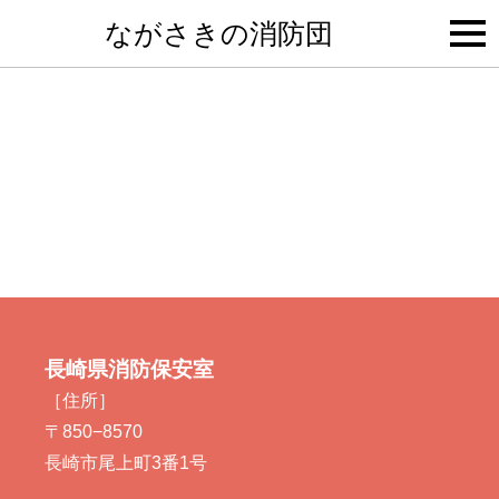
togg
ながさきの消防団
navi
長崎県消防保安室
［住所］
〒850−8570
長崎市尾上町3番1号