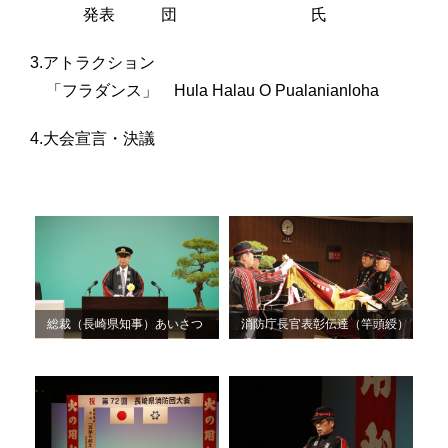
発表
団
氏
3.アトラクション
「フラダンス」 Hula Halau O Pualanianloha
4.大会宣言・決議
総裁（長崎県知事）あいさつ
消防庁長官表彰伝達（竿頭綬）