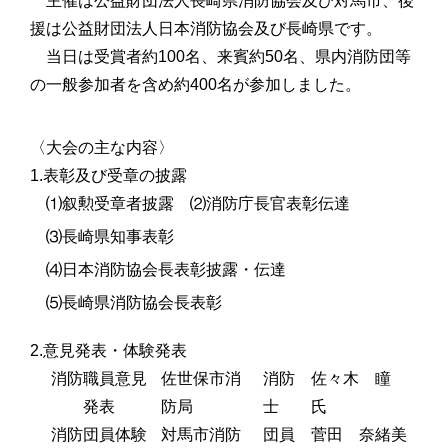
主催は公益財団法人長崎県消防協会及び対馬市、後
援は公益財団法人日本消防協会及び長崎県です。
当日は受賞者約100名、来賓約50名、県内消防団等
の一般参加者を含め約400名が参加しました。
〈大会の主な内容〉
1.表彰及び受章の披露
⑴叙勲受章者披露
⑵消防庁長官表彰伝達
⑶長崎県知事表彰
⑷日本消防協会長表彰披露・伝達
⑸長崎県消防協会長表彰
2.意見発表・体験発表
消防職員意見
佐世保市消
消防
佐々木 瞳
発表
防局
士
氏
消防団員体験
対馬市消防
団員
菅田 奈緒美