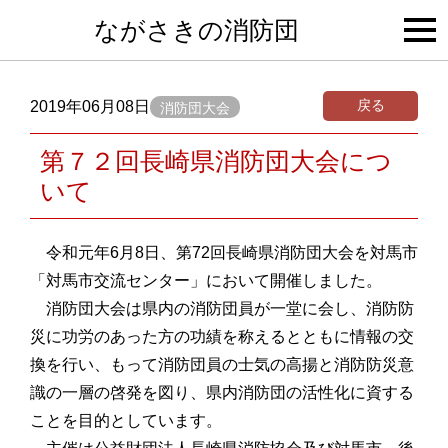
togg
ながさきの消防団
navi
戻る
2019年06月08日
消防団大会
第７２回長崎県消防団大会につ
いて
令和元年6月8日、第72回長崎県消防団大会を対馬市
「対馬市交流センター」において開催しました。
消防団大会は県内の消防団員が一堂に会し、消防防
災に功労のあった方の功績を称えるとともに情報の交
換を行い、もって消防団員の士気の高揚と消防防災意
識の一層の啓発を図り、県内消防団の活性化に資する
ことを目的としています。