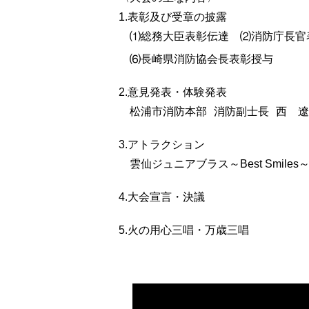
1.表彰及び受章の披露
⑴総務大臣表彰伝達
⑵消防庁長官
⑹長崎県消防協会長表彰授与
2.意見発表・体験発表
松浦市消防本部
消防副士長
西 遼
3.アトラクション
雲仙ジュニアブラス～Best Smiles
4.大会宣言・決議
5.火の用心三唱・万歳三唱