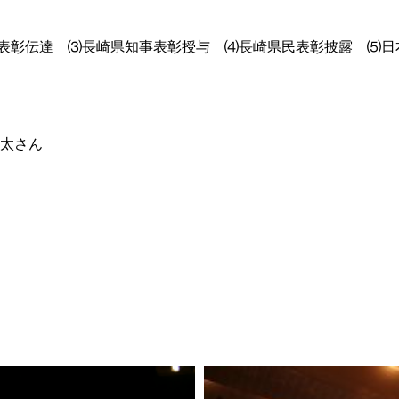
表彰伝達
⑶長崎県知事表彰授与
⑷長崎県民表彰披露
⑸日
太さん
～