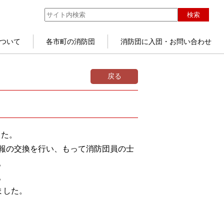
検索
ついて
各市町の消防団
消防団に入団・お問い合わせ
戻る
した。
報の交換を行い、もって消防団員の士
。
。
ました。