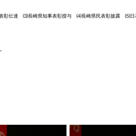
表彰伝達
⑶長崎県知事表彰授与
⑷長崎県民表彰披露
⑸日
ん