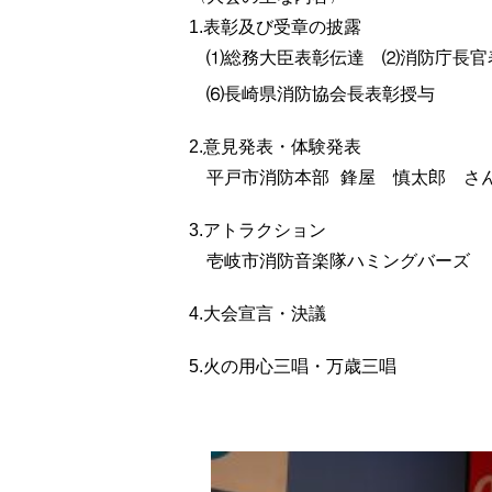
1.表彰及び受章の披露
⑴総務大臣表彰伝達
⑵消防庁長官
⑹長崎県消防協会長表彰授与
2.意見発表・体験発表
平戸市消防本部
鋒屋 慎太郎 さ
3.アトラクション
壱岐市消防音楽隊ハミングバーズ
4.大会宣言・決議
5.火の用心三唱・万歳三唱