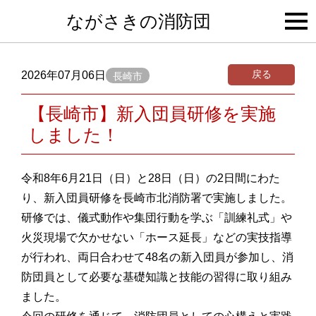
togg
ながさきの消防団
navi
戻る
2026年07月06日
長崎市
【長崎市】新入団員研修を実施
しました！
令和8年6月21日（日）と28日（日）の2日間にわた
り、新入団員研修を長崎市北消防署で実施しました。
研修では、儀式動作や集団行動を学ぶ「訓練礼式」や
火災現場で欠かせない「ホース延長」などの実技指導
が行われ、両日合わせて48名の新入団員が参加し、消
防団員として必要な基礎知識と技能の習得に取り組み
ました。