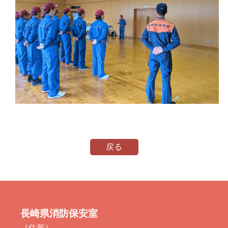
戻る
長崎県消防保安室
［住所］