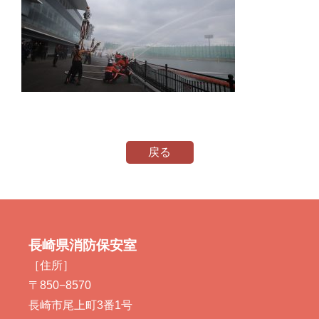
戻る
長崎県消防保安室
［住所］
〒850−8570
長崎市尾上町3番1号