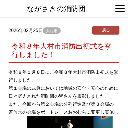
togg
ながさきの消防団
navi
戻る
2026年02月25日
大村市
令和８年大村市消防出初式を挙
行しました！
令和８年１月８日に、令和８年大村市消防出初式を挙
行しました。
第１会場の式典においては地域の安全・安心のために
日々尽力された消防団の皆さんを表彰しました。
また、今回から第２会場の分列行進及び第３会場の一
斉放水の会場をボートレースおおむらに変更し実施し