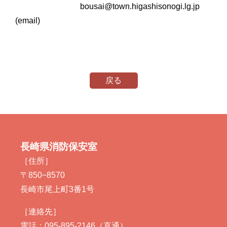
bousai@town.higashisonogi.lg.jp
(email)
戻る
長崎県消防保安室
［住所］
〒850−8570
長崎市尾上町3番1号
［連絡先］
電話：095-895-2146（直通）