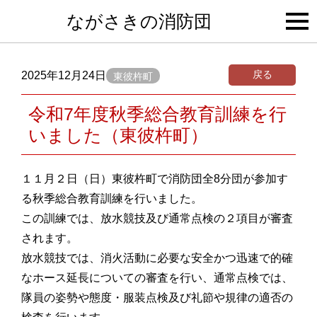
togg
ながさきの消防団
navi
戻る
2025年12月24日
東彼杵町
令和7年度秋季総合教育訓練を行
いました（東彼杵町）
１１月２日（日）東彼杵町で消防団全8分団が参加す
る秋季総合教育訓練を行いました。
この訓練では、放水競技及び通常点検の２項目が審査
されます。
放水競技では、消火活動に必要な安全かつ迅速で的確
なホース延長についての審査を行い、通常点検では、
隊員の姿勢や態度・服装点検及び礼節や規律の適否の