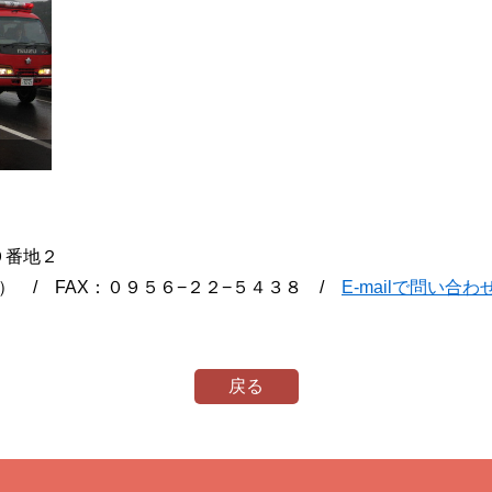
町９番地２
） / FAX：０９５６−２２−５４３８ /
E-mailで問い合わ
戻る