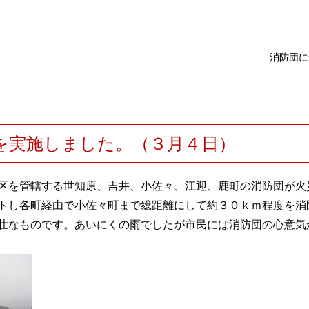
消防団に
を実施しました。（３月４日）
区を管轄する世知原、吉井、小佐々、江迎、鹿町の消防団が火
トし各町経由で小佐々町まで総距離にして約３０ｋｍ程度を消
壮なものです。あいにくの雨でしたが市民には消防団の心意気