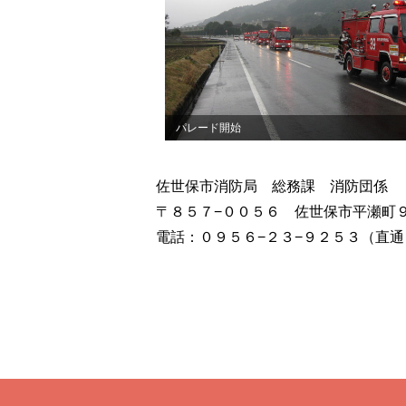
パレード開始
佐世保市消防局 総務課 消防団係
〒８５７−００５６ 佐世保市平瀬
電話：０９５６−２３−９２５３（直通