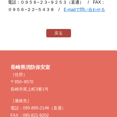
電話：０９５６−２３−９２５３（直通） / FAX：
０９５６−２２−５４３８ /
E-mailで問い合わせる
戻る
長崎県消防保安室
［住所］
〒850−8570
長崎市尾上町3番1号
［連絡先］
電話：095-895-2146（直通）
FAX：095-821-9202