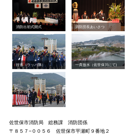
消防出初式開式
消防団長あいさつ
行進（ラッパ隊）
一斉放水（佐世保川にて)
佐世保市消防局 総務課 消防団係
〒８５７−００５６ 佐世保市平瀬町９番地２