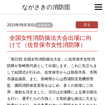
togg
ながさきの消防団
navi
戻る
2015年09月30日
佐世保市
全国女性消防操法大会出場に向
けて（佐世保市女性消防隊）
「第22回 全国女性消防操法大会」に佐世保市女性消
防隊が長崎県代表として出場します。これに先立ちま
して結団式が行われ、佐世保市からは朝長市長、市岡
市議会議長、また、長崎県からは西浦防災危機管理
監、園田消防保安室長をはじめ、多くの皆様にご出
席・激励を頂きました。当日は出場隊による展示操法
も行い、選手たちの力強く、士気旺盛な操法に大きな