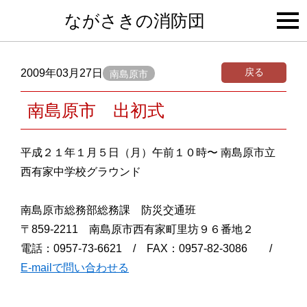
togg
ながさきの消防団
navi
戻る
2009年03月27日
南島原市
南島原市 出初式
平成２１年１月５日（月）午前１０時〜 南島原市立
西有家中学校グラウンド
南島原市総務部総務課 防災交通班
〒859-2211 南島原市西有家町里坊９６番地２
電話：0957-73-6621 / FAX：0957-82-3086 /
E-mailで問い合わせる