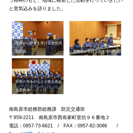
う精神のもと、地域に根差した活動を行っていきたい
と意気込みを語りました。
団長から辞令を受ける女性消
防団員
意気込みを語る女性消防団員
部長の号令のもと士気を高め
る団員達
南島原市総務部総務課 防災交通班
〒859-2211 南島原市西有家町里坊９６番地２
電話：0957-73-6621 / FAX：0957-82-3086 /