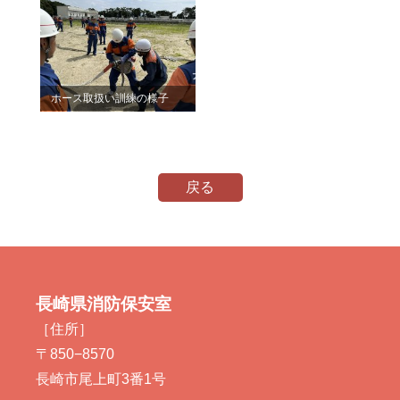
ホース取扱い訓練の様子
戻る
長崎県消防保安室
［住所］
〒850−8570
長崎市尾上町3番1号