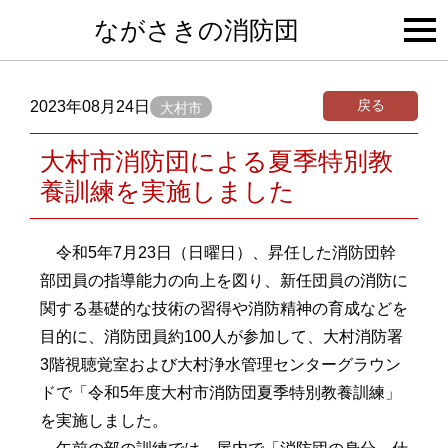
togg
ながさきの消防団
navi
戻る
2023年08月24日
大村市
大村市消防団による夏季特別教
養訓練を実施しました
令和5年7月23日（日曜日）、昇任した消防団幹
部団員の指導能力の向上を図り、新任団員の消防に
関する基礎的な技術の習得や消防精神の育成などを
目的に、消防団員約100人が参加して、大村消防署
3階視聴覚室および大村浄水管理センターグラウン
ドで「令和5年度大村市消防団夏季特別教養訓練」
を実施しました。