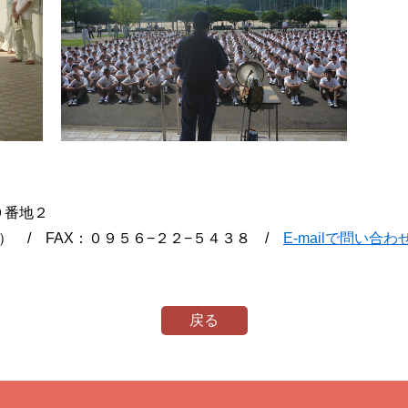
町９番地２
） / FAX：０９５６−２２−５４３８ /
E-mailで問い合わ
戻る