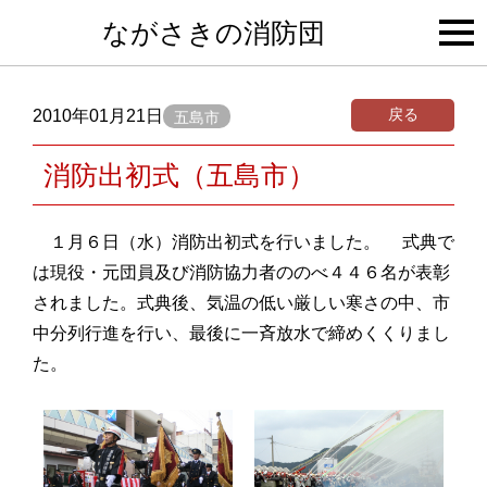
togg
ながさきの消防団
navi
戻る
2010年01月21日
五島市
消防出初式（五島市）
１月６日（水）消防出初式を行いました。 式典で
は現役・元団員及び消防協力者ののべ４４６名が表彰
されました。式典後、気温の低い厳しい寒さの中、市
中分列行進を行い、最後に一斉放水で締めくくりまし
た。