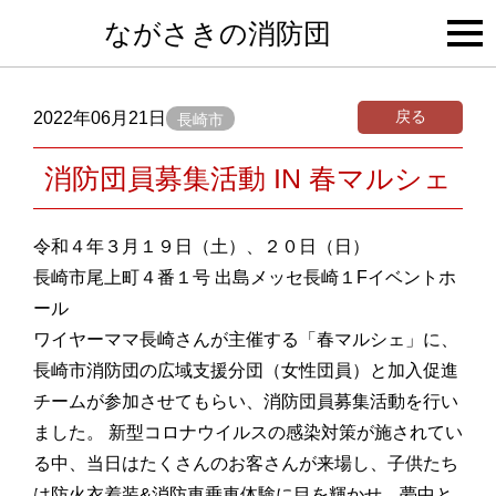
togg
ながさきの消防団
navi
戻る
2022年06月21日
長崎市
消防団員募集活動 IN 春マルシェ
令和４年３月１９日（土）、２０日（日）
長崎市尾上町４番１号 出島メッセ長崎１Fイベントホ
ール
ワイヤーママ長崎さんが主催する「春マルシェ」に、
長崎市消防団の広域支援分団（女性団員）と加入促進
チームが参加させてもらい、消防団員募集活動を行い
ました。 新型コロナウイルスの感染対策が施されてい
る中、当日はたくさんのお客さんが来場し、子供たち
は防火衣着装&消防車乗車体験に目を輝かせ、夢中と