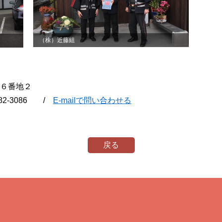
（株）近藤組
坊９６番地２
7-82-3086 /
E-mailで問い合わせる
戻る