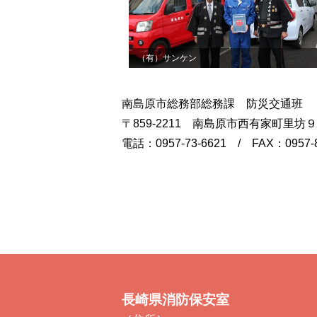
（有）サンケン
南島原市総務部総務課 防災交通班
〒859-2211 南島原市西有家町里
電話：0957-73-6621 / FAX：095
長崎県消防保安室