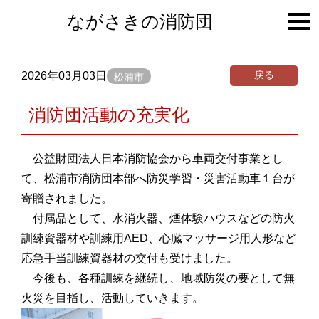
togg
ながさきの消防団
navi
戻る
2026年03月03日
松浦市
消防団活動の充実化
公益財団法人日本消防協会から車両交付事業とし
て、松浦市消防団本部へ防災学習・災害活動車１台が
寄贈されました。
付属品として、水消火器、煙体験ハウスなどの防火
訓練資器材や訓練用AED、心臓マッサージ用人形など
応急手当訓練資器材の交付も受けました。
今後も、各種訓練を継続し、地域防災の要として無
火災を目指し、活動していきます。