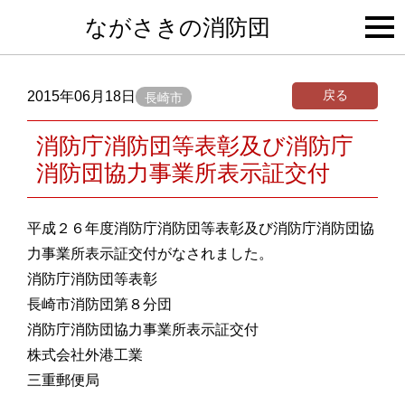
togg
ながさきの消防団
navi
戻る
2015年06月18日
長崎市
消防庁消防団等表彰及び消防庁
消防団協力事業所表示証交付
平成２６年度消防庁消防団等表彰及び消防庁消防団協
力事業所表示証交付がなされました。
消防庁消防団等表彰
長崎市消防団第８分団
消防庁消防団協力事業所表示証交付
株式会社外港工業
三重郵便局