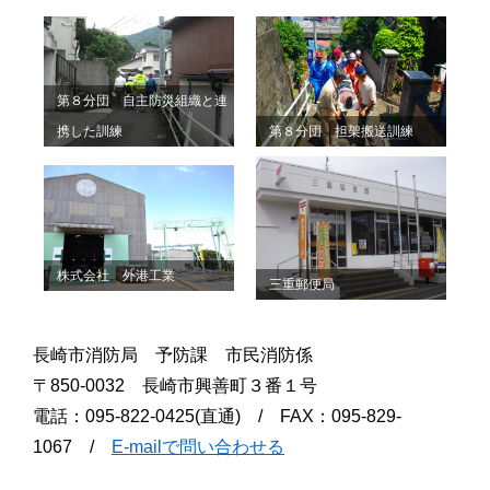
第８分団 自主防災組織と連
第８分団 担架搬送訓練
携した訓練
株式会社 外港工業
三重郵便局
長崎市消防局 予防課 市民消防係
〒850-0032 長崎市興善町３番１号
電話：095-822-0425(直通) / FAX：095-829-
1067 /
E-mailで問い合わせる