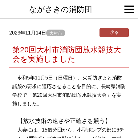
togg
ながさきの消防団
navi
戻る
2023年11月14日
大村市
第20回大村市消防団放水競技大
会を実施しました
令和5年11月5日（日曜日）、火災防ぎょと消防
諸般の要求に適応させることを目的に、長崎県消防
学校で「第20回大村市消防団放水競技大会」を実
施しました。
【放水技術の速さや正確さを競う】
大会には、15個分団から、小型ポンプの部に6チ