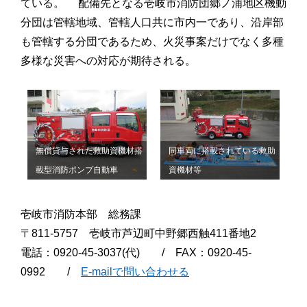
ている。 配備先となる壱岐市消防団郷ノ浦地区機動
分団は管轄地域、管轄人口共に市内一であり、沿岸部
も管轄する分団であるため、火災事案だけでなく多種
多様な災害への対応が期待される。
無償貸与された救助資機材搭
同車両に搭載されている救助
載型消防ポンプ自動車
資機材等
壱岐市消防本部 総務課
〒811-5757 壱岐市芦辺町中野郷西触411番地2
電話：0920-45-3037(代) / FAX：0920-45-
0992 /
E-mailで問い合わせる