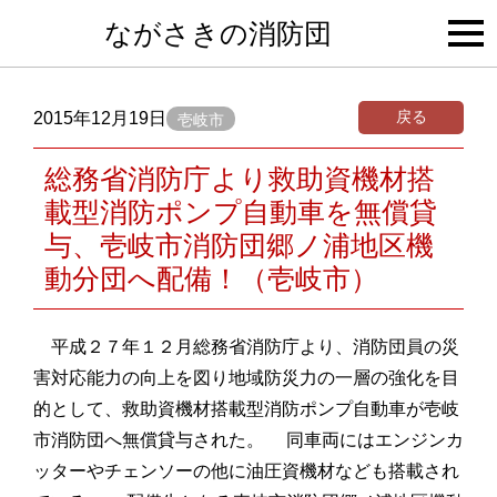
togg
ながさきの消防団
navi
戻る
2015年12月19日
壱岐市
総務省消防庁より救助資機材搭
載型消防ポンプ自動車を無償貸
与、壱岐市消防団郷ノ浦地区機
動分団へ配備！（壱岐市）
平成２７年１２月総務省消防庁より、消防団員の災
害対応能力の向上を図り地域防災力の一層の強化を目
的として、救助資機材搭載型消防ポンプ自動車が壱岐
市消防団へ無償貸与された。 同車両にはエンジンカ
ッターやチェンソーの他に油圧資機材なども搭載され