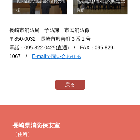
表示証及び認定書の交付の模
認定書及び表示証を手に記念
様
撮影
長崎市消防局 予防課 市民消防係
〒850-0032 長崎市興善町３番１号
電話：095-822-0425(直通) / FAX：095-829-
1067 /
E-mailで問い合わせる
戻る
長崎県消防保安室
［住所］