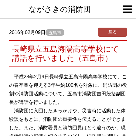
togg
ながさきの消防団
navi
戻る
2016年02月09日
五島市
長崎県立五島海陽高等学校にて
講話を行いました（五島市）
平成28年2月9日長崎県立五島海陽高等学校にて、こ
の春卒業を迎える3年生約100名を対象に、消防団の役
割や消防団活動について、五島市消防団吉田統括副団
長が講話を行いました。
消防団に入団したきっかけや、災害時に活動した体
験談をもとに、消防団の重要性を伝えることができま
した。また、消防署員と消防団員はどう違うのか、現