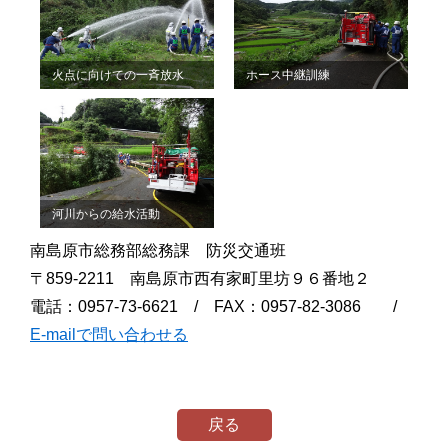
火点に向けての一斉放水
ホース中継訓練
河川からの給水活動
南島原市総務部総務課 防災交通班
〒859-2211 南島原市西有家町里坊９６番地２
電話：0957-73-6621 / FAX：0957-82-3086 /
E-mailで問い合わせる
戻る