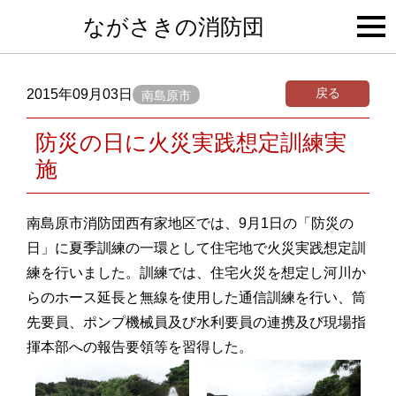
togg
ながさきの消防団
navi
戻る
2015年09月03日
南島原市
防災の日に火災実践想定訓練実
施
南島原市消防団西有家地区では、9月1日の「防災の
日」に夏季訓練の一環として住宅地で火災実践想定訓
練を行いました。訓練では、住宅火災を想定し河川か
らのホース延長と無線を使用した通信訓練を行い、筒
先要員、ポンプ機械員及び水利要員の連携及び現場指
揮本部への報告要領等を習得した。