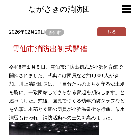
togg
ながさきの消防団
navi
戻る
2026年02月20日
雲仙市
雲仙市消防出初式開催
令和8年１月５日、雲仙市消防出初式が小浜体育館で
開催されました。式典には団員など約1,000 人が参
加。川上清記団長は、「自分たちのまちを守る郷土愛
を胸に、一致団結してさらなる奮起を期待します」と
述べました。式後、園児でつくる幼年消防クラブなど
を先頭に本部と支団の団員が小浜温泉街を行進。放水
演習も行われ、消防活動への士気を高めました。