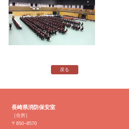
戻る
長崎県消防保安室
［住所］
〒850−8570