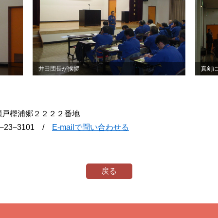
井田団長が挨拶
真剣
町瀬戸樫浦郷２２２２番地
9−23−3101 /
E-mailで問い合わせる
戻る