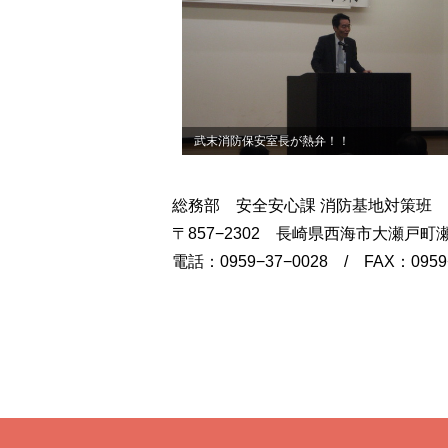
武末消防保安室長が熱弁！！
総務部 安全安心課 消防基地対策班
〒857−2302 長崎県西海市大瀬戸
電話：0959−37−0028 / FAX：095