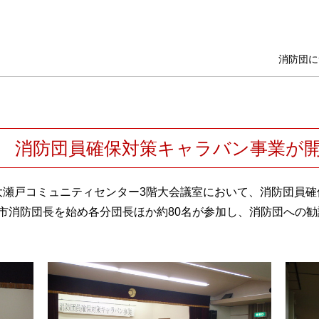
消防団に
30〜 消防団員確保対策キャラバン事業が
海市大瀬戸コミュニティセンター3階大会議室において、消防団員
市消防団長を始め各分団長ほか約80名が参加し、消防団への