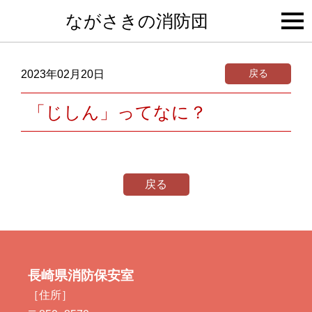
togg
ながさきの消防団
navi
戻る
2023年02月20日
「じしん」ってなに？
戻る
長崎県消防保安室
［住所］