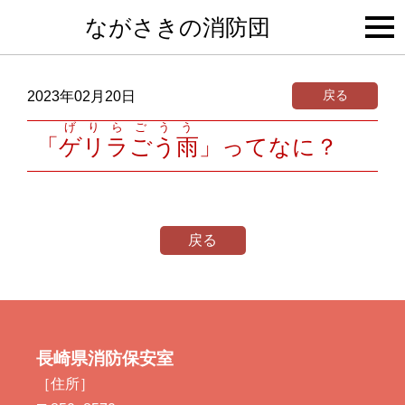
togg
ながさきの消防団
navi
戻る
2023年02月20日
げりらごうう
「
ゲリラごう雨
」ってなに？
戻る
長崎県消防保安室
［住所］