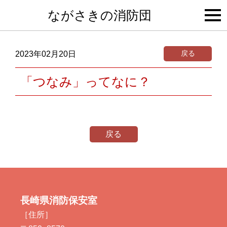
togg
ながさきの消防団
navi
戻る
2023年02月20日
「つなみ」ってなに？
戻る
長崎県消防保安室
［住所］