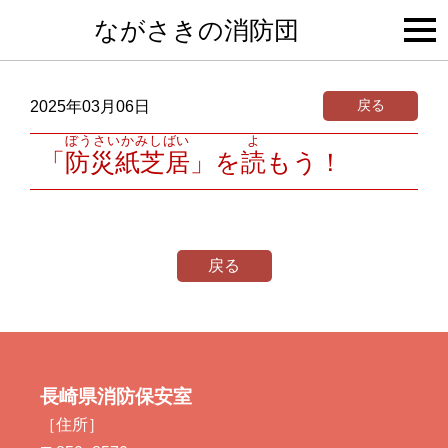
togg
ながさきの消防団
navi
戻る
2025年03月06日
ぼうさいかみしばい
よ
「
防災紙芝居
」を
読
もう！
戻る
長崎県消防保安室
［住所］