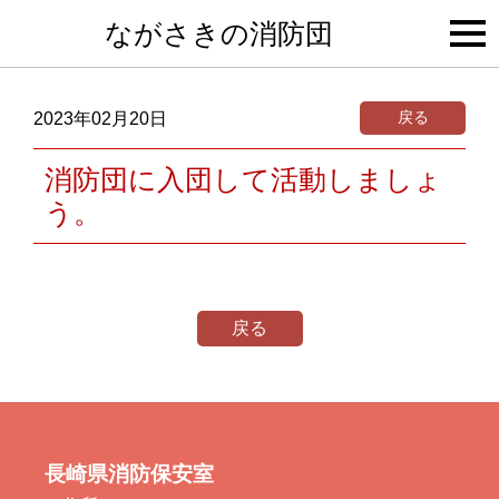
togg
ながさきの消防団
navi
戻る
2023年02月20日
消防団に入団して活動しましょ
う。
戻る
長崎県消防保安室