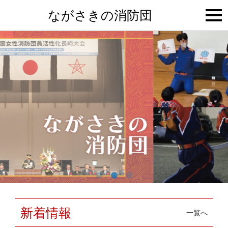
togg
ながさきの消防団
navi
新着情報
一覧へ